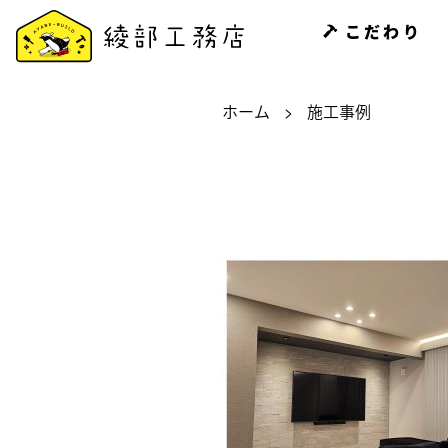
こだわり
ホーム
>
施工事例