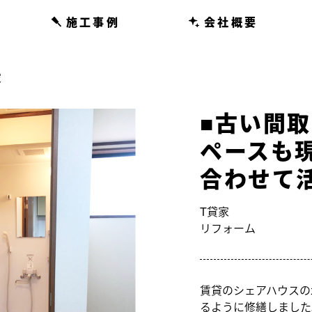
施工事例
会社概要
家
■古い間
ペースも
合わせて
T貸家
リフォーム
賃貸のシェアハウスの
るように修繕しました